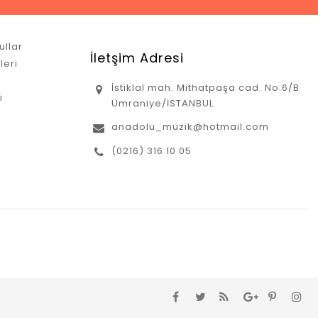
ullar
İletşim Adresi
leri
İstiklal mah. Mithatpaşa cad. No:6/B
i
Ümraniye/İSTANBUL
anadolu_muzik@hotmail.com
(0216) 316 10 05