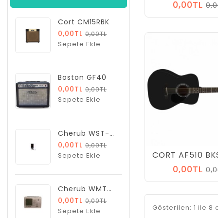
0,00TL
0,
Cort CM15RBK
0,00TL
0,00TL
Sepete Ekle
Boston GF40
0,00TL
0,00TL
Sepete Ekle
Cherub WST-650C Tuner
0,00TL
0,00TL
Sepete Ekle
0,00TL
0,
Cherub WMT555C
0,00TL
0,00TL
Gösterilen: 1 ile 8
Sepete Ekle