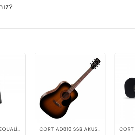
nız?
ARTEC 4 BAND EQUALİZER +NOTCH SWITCH KUTULU
CORT AD810 SSB AKUSTİK GİTAR