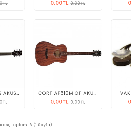
0,00TL
00TL
0,00TL
CORT AF510 BKS AKUSTİK GİTAR
CORT AF510M OP AKUSTİK GİTAR
VAK
0,00TL
00TL
0,00TL
 arası, toplam: 8 (1 Sayfa)