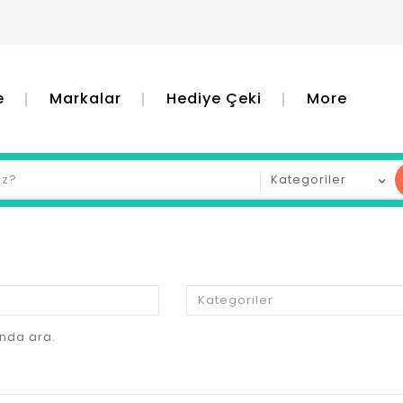
e
Markalar
Hediye Çeki
More
nda ara.