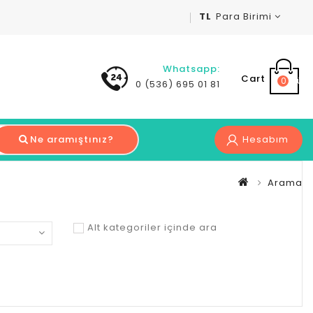
TL
Para Birimi
Whatsapp:
Cart
0 ürün 
0 (536) 695 01 81
Ne aramıştınız?
Hesabım
Arama
Alt kategoriler içinde ara