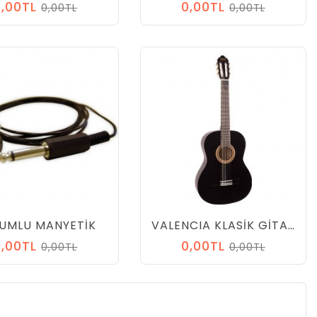
0,00TL
0,00TL
0,00TL
0,00TL
UMLU MANYETİK
VALENCIA KLASİK GİTAR SAP ÇELİKLİ 1/2 SİYAH
0,00TL
0,00TL
0,00TL
0,00TL