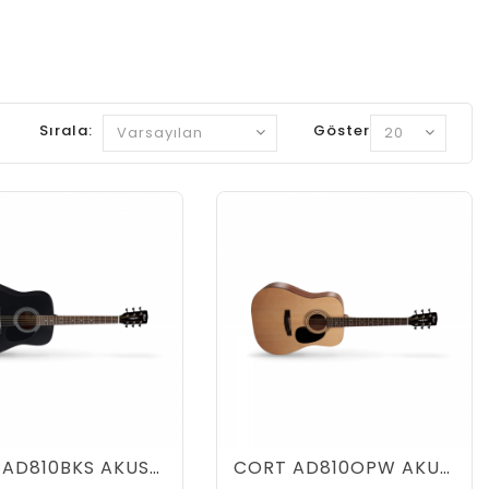
Sırala:
Göster:
CORT AD810BKS AKUSTİK GİTAR, OPEN PORE MAUN, FOLK KASA
CORT AD810OPW AKUSTİK GİTAR