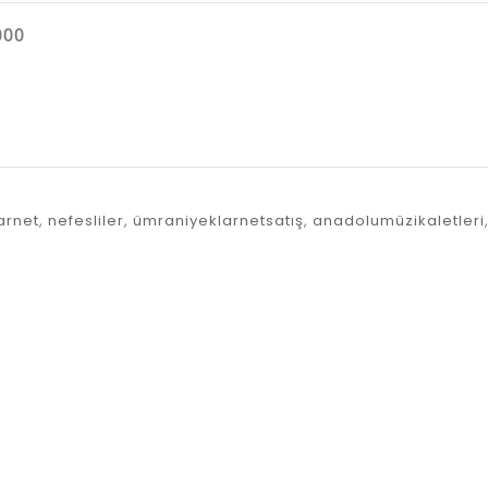
000
arnet
,
nefesliler
,
ümraniyeklarnetsatış
,
anadolumüzikaletleri