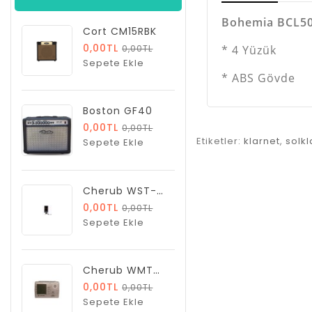
Bohemia BCL5
Cort CM15RBK
0,00TL
* 4 Yüzük
0,00TL
Sepete Ekle
* ABS Gövde
Boston GF40
0,00TL
0,00TL
Etiketler:
klarnet
,
solkl
Sepete Ekle
Cherub WST-650C Tuner
0,00TL
0,00TL
Sepete Ekle
Cherub WMT555C
0,00TL
0,00TL
Sepete Ekle