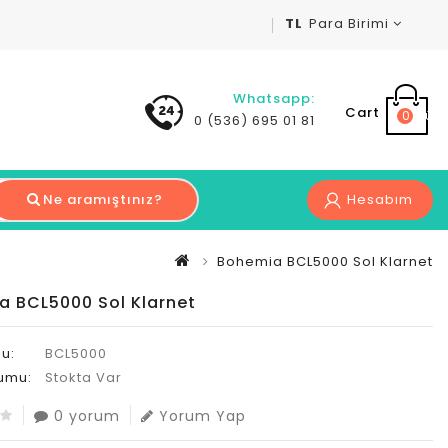
TL
Para Birimi
Whatsapp:
Cart
0 ürün 
0 (536) 695 01 81
Ne aramıştınız?
Hesabım
Bohemia BCL5000 Sol Klarnet
a BCL5000 Sol Klarnet
u:
BCL5000
umu:
Stokta Var
0 yorum
Yorum Yap