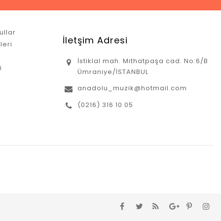
ullar
İletşim Adresi
leri
İstiklal mah. Mithatpaşa cad. No:6/B
i
Ümraniye/İSTANBUL
anadolu_muzik@hotmail.com
(0216) 316 10 05