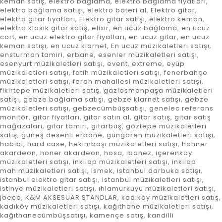
keman satış
,
elektro bağlama
,
elektro bağlama fiyatları
,
elektro bağlama satışı
,
elektro bateri al
,
Elektro gitar
,
elektro gitar fiyatları
,
Elektro gitar satışı
,
elektro keman
,
elektro klasik gitar satış
,
elixir
,
en ucuz bağlama
,
en ucuz
cort
,
en ucuz elektro gitar fiyatları
,
en ucuz gitar
,
en ucuz
keman satışı
,
en ucuz klarnet
,
En ucuz müzikaletleri satışı
,
ensturman tamiri
,
erbane
,
esenler müzikaletleri satışı
,
esenyurt müzikaletleri satışı
,
event
,
extreme
,
eyüp
müzikaletleri satışı
,
fatih müzikaletleri satışı
,
fenerbahçe
müzikaletleri satışı
,
ferah mahallesi müzikaletleri satışı
,
fikirtepe müzikaletleri satış
,
gaziosmanpaşa müzikaletleri
satışı
,
gebze bağlama satışı
,
gebze klarnet satışı
,
gebze
müzikaletleri satışı
,
gebzecümbüşsatışı
,
genelec referans
monitör
,
gitar fiyatları
,
gitar satın al
,
gitar satış
,
gitar satış
mağazaları
,
gitar tamiri
,
gitarbüş
,
göztepe müzikaletleri
satış
,
güneş desenli erbane
,
güngören müzikaletleri satışı
,
habibi
,
hard case
,
hekimbaşı müzikaletleri satışı
,
hohner
akardeon
,
honer akardeon
,
hosa
,
ibanez
,
içerenköy
müzikaletleri satışı
,
inkilap müzikaletleri satışı
,
inkılap
mah.müzikaletleri satışı
,
ismek
,
istanbul darbuka satışı
,
istanbul elektro gitar satışı
,
istanbul müzikaletleri satışı
,
istinye müzikaletleri satışı
,
ıhlamurkuyu müzikaletleri satışı
,
joeco
,
K&M AKSESUAR STANDLAR
,
kadıköy müzikaletleri satış
,
kadıköy müzikaletleri satışı
,
kağıthane müzikaletleri satışı
,
kağıthanecümbüşsatışı
,
kamençe satış
,
kandilli