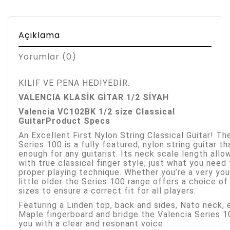
Açıklama
Yorumlar (0)
KILIF VE PENA HEDİYEDİR.
VALENCIA KLASİK GİTAR 1/2 SİYAH
Valencia VC102BK 1/2 size Classical
Guitar
Product Specs
An Excellent First Nylon String Classical Guitar! Th
Series 100 is a fully featured, nylon string guitar t
enough for any guitarist. Its neck scale length allo
with true classical finger style; just what you need
proper playing technique. Whether you’re a very you
little older the Series 100 range offers a choice of
sizes to ensure a correct fit for all players.
Featuring a Linden top, back and sides, Nato neck,
Maple fingerboard and bridge the Valencia Series 1
you with a clear and resonant voice.