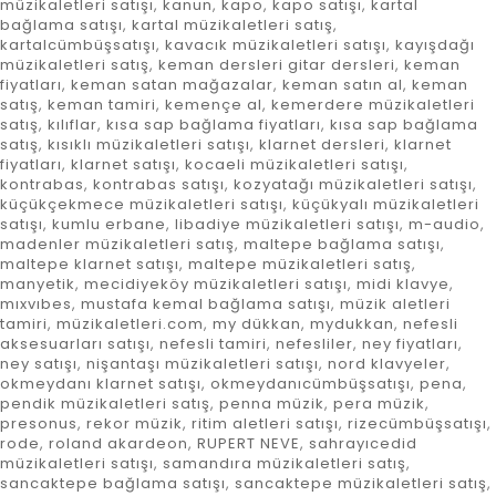
müzikaletleri satışı
,
kanun
,
kapo
,
kapo satışı
,
kartal
bağlama satışı
,
kartal müzikaletleri satış
,
kartalcümbüşsatışı
,
kavacık müzikaletleri satışı
,
kayışdağı
müzikaletleri satış
,
keman dersleri gitar dersleri
,
keman
fiyatları
,
keman satan mağazalar
,
keman satın al
,
keman
satış
,
keman tamiri
,
kemençe al
,
kemerdere müzikaletleri
satış
,
kılıflar
,
kısa sap bağlama fiyatları
,
kısa sap bağlama
satış
,
kısıklı müzikaletleri satışı
,
klarnet dersleri
,
klarnet
fiyatları
,
klarnet satışı
,
kocaeli müzikaletleri satışı
,
kontrabas
,
kontrabas satışı
,
kozyatağı müzikaletleri satışı
,
küçükçekmece müzikaletleri satışı
,
küçükyalı müzikaletleri
satışı
,
kumlu erbane
,
libadiye müzikaletleri satışı
,
m-audio
,
madenler müzikaletleri satış
,
maltepe bağlama satışı
,
maltepe klarnet satışı
,
maltepe müzikaletleri satış
,
manyetik
,
mecidiyeköy müzikaletleri satışı
,
midi klavye
,
mıxvıbes
,
mustafa kemal bağlama satışı
,
müzik aletleri
tamiri
,
müzikaletleri.com
,
my dükkan
,
mydukkan
,
nefesli
aksesuarları satışı
,
nefesli tamiri
,
nefesliler
,
ney fiyatları
,
ney satışı
,
nişantaşı müzikaletleri satışı
,
nord klavyeler
,
okmeydanı klarnet satışı
,
okmeydanıcümbüşsatışı
,
pena
,
pendik müzikaletleri satış
,
penna müzik
,
pera müzik
,
presonus
,
rekor müzik
,
ritim aletleri satışı
,
rizecümbüşsatışı
,
rode
,
roland akardeon
,
RUPERT NEVE
,
sahrayıcedid
müzikaletleri satışı
,
samandıra müzikaletleri satış
,
sancaktepe bağlama satışı
,
sancaktepe müzikaletleri satış
,