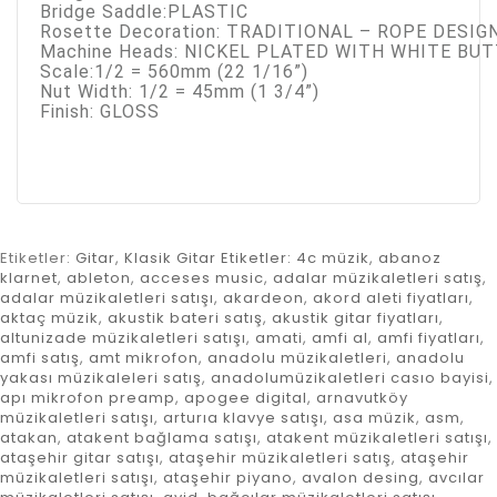
Bridge Saddle:PLASTIC
Rosette Decoration: TRADITIONAL – ROPE DESIG
Machine Heads: NICKEL PLATED WITH WHITE BU
Scale:1/2 = 560mm (22 1/16”)
Nut Width: 1/2 = 45mm (1 3/4”)
Finish: GLOSS
Etiketler:
Gitar
,
Klasik Gitar Etiketler: 4c müzik
,
abanoz
klarnet
,
ableton
,
acceses music
,
adalar müzikaletleri satış
,
adalar müzikaletleri satışı
,
akardeon
,
akord aleti fiyatları
,
aktaç müzik
,
akustik bateri satış
,
akustik gitar fiyatları
,
altunizade müzikaletleri satışı
,
amati
,
amfi al
,
amfi fiyatları
,
amfi satış
,
amt mikrofon
,
anadolu müzikaletleri
,
anadolu
yakası müzikaleleri satış
,
anadolumüzikaletleri casıo bayisi
,
apı mikrofon preamp
,
apogee digital
,
arnavutköy
müzikaletleri satışı
,
arturıa klavye satışı
,
asa müzik
,
asm
,
atakan
,
atakent bağlama satışı
,
atakent müzikaletleri satışı
,
ataşehir gitar satışı
,
ataşehir müzikaletleri satış
,
ataşehir
müzikaletleri satışı
,
ataşehir piyano
,
avalon desing
,
avcılar