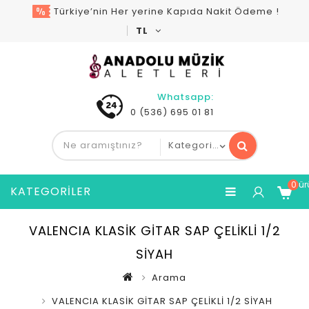
Türkiye’nin Her yerine Kapıda Nakit Ödeme !
TL
Whatsapp:
0 (536) 695 01 81
0 ür
KATEGORILER
VALENCIA KLASİK GİTAR SAP ÇELİKLİ 1/2
SİYAH
Arama
VALENCIA KLASİK GİTAR SAP ÇELİKLİ 1/2 SİYAH