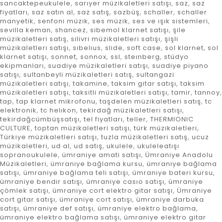
sancaktepeukulele
,
sarıyer müzikaletleri satışı
,
saz
,
saz
fiyatları
,
saz satın al
,
saz satış
,
sazbüş
,
schaller
,
schaller
manyetik
,
senfoni müzik
,
ses müzik
,
ses ve ışık sistemleri
,
sevilla keman
,
shancez
,
sibemol klarnet satışı
,
şile
müzikaletleri satış
,
silivri müzikaletleri satışı
,
şişli
müzikaletleri satışı
,
sıbelıus
,
slide
,
soft case
,
sol klarnet
,
sol
klarnet satışı
,
sonnet
,
sonnox
,
ssl
,
steınberg
,
stüdyo
ekipmanları
,
suadiye müzikaletleri satışı
,
suadiye piyano
satışı
,
sultanbeyli müzikaletleri satış
,
sultangazi
müzikaletleri satışı
,
takamine
,
taksim gitar satışı
,
taksim
müzikaletleri satışı
,
taksitli müzikaletleri satışı
,
tamir
,
tannoy
,
tap
,
tap klarnet mikrofonu
,
taşdelen müzikaletleri satış
,
tc
elektronik
,
tc helıkon
,
tekirdağ müzikaletleri satışı
,
tekirdağcümbüşsatışı
,
tel fiyatları
,
teller
,
THERMIONIC
CULTURE
,
toptan müzikaletleri satışı
,
türk müzikaletleri
,
Türkiye müzikaletleri satışı
,
tuzla müzikaletleri satış
,
ucuz
müzikaletleri
,
ud al
,
ud satış
,
ukulele
,
ukuleleatışı
sopranoukulele
,
ümraniye amati satışı
,
Ümraniye Anadolu
Müzikaletleri
,
ümraniye bağlama kursu
,
ümraniye bağlama
satışı
,
ümraniye bağlama teli satışı
,
ümraniye bateri kursu
,
ümraniye bendir satışı
,
ümraniye casıo satışı
,
ümraniye
çömlek satışı
,
ümraniye cort elektro gitar satışı
,
Ümraniye
cort gitar satışı
,
ümraniye cort satışı
,
ümraniye darbuka
satışı
,
ümraniye def satışı
,
ümraniye elektro bağlama
,
ümraniye elektro bağlama satışı
,
ümraniye elektro gitar