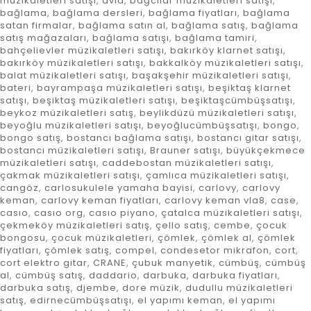
müzikaletleri satışı
,
avid
,
bağcılar müzikaletleri satışı
,
bağlama
,
bağlama dersleri
,
bağlama fiyatları
,
bağlama
satan firmalar
,
bağlama satın al
,
bağlama satış
,
bağlama
satış mağazaları
,
bağlama satışı
,
bağlama tamiri
,
bahçelievler müzikaletleri satışı
,
bakırköy klarnet satışı
,
bakırköy müzikaletleri satışı
,
bakkalköy müzikaletleri satışı
,
balat müzikaletleri satışı
,
başakşehir müzikaletleri satışı
,
bateri
,
bayrampaşa müzikaletleri satışı
,
beşiktaş klarnet
satışı
,
beşiktaş müzikaletleri satışı
,
beşiktaşcümbüşsatışı
,
beykoz müzikaletleri satış
,
beylikdüzü müzikaletleri satışı
,
beyoğlu müzikaletleri satışı
,
beyoğlucümbüşsatışı
,
bongo
,
bongo satış
,
bostancı bağlama satışı
,
bostancı gitar satışı
,
bostancı müzikaletleri satışı
,
Brauner satışı
,
büyükçekmece
müzikaletleri satışı
,
caddebostan müzikaletleri satışı
,
çakmak müzikaletleri satışı
,
çamlıca müzikaletleri satışı
,
cangöz
,
carlosukulele yamaha bayisi
,
carlovy
,
carlovy
keman
,
carlovy keman fiyatları
,
carlovy keman vla8
,
case
,
casıo
,
casıo org
,
casıo piyano
,
çatalca müzikaletleri satışı
,
çekmeköy müzikaletleri satış
,
çello satış
,
cembe
,
çocuk
bongosu
,
çocuk müzikaletleri
,
çömlek
,
çömlek al
,
çömlek
fiyatları
,
çömlek satış
,
compel
,
condesetor mikrafon
,
cort
,
cort elektro gitar
,
CRANE
,
çubuk manyetik
,
cümbüş
,
cümbüş
al
,
cümbüş satış
,
daddario
,
darbuka
,
darbuka fiyatları
,
darbuka satış
,
djembe
,
dore müzik
,
dudullu müzikaletleri
satış
,
edirnecümbüşsatışı
,
el yapımı keman
,
el yapımı