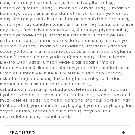
satışı
,
ümraniye erbani satışı
,
ümraniye gitar satışı
,
ümraniye gitar teli satışı
,
ümraniye keman satışı
,
ümraniye
kemençe satışı
,
ümraniye klarnet kursu
,
ümraniye klarnet
satışı
,
ümraniye müzik kursu
,
Ümraniye müzikaletleri satış
,
ümraniye müzikaletleri tamir
,
ümraniye ney kursu
,
ümraniye
ney satışı
,
ümraniye piyano kursu
,
ümraniye piyano satışı
,
ümraniye rode satışı
,
ümraniye saz satışı
,
ümraniye ses
sistemleri satışı
,
ümraniye sevilla keman satışı
,
ümraniye
sibemol klarnet
,
ümraniye sol klarnet
,
ümraniye yamaha
satan yerler
,
ümraniyecümbüşsatışı
,
ümraniyede bağlama
satan firmalar
,
ümraniyede bağlama satışı
,
Ümraniyede
Elektro Gitar Satışı
,
ümraniyede gitar satan firmalar
,
Ümraniyede müzikaletleri
,
ümraniyede müzikaletleri satan
firmalar
,
ümraniyeukulele
,
unıversel audıo dsp kartları
,
üsküdar bağlama satışı tuzla bağlama satışı
,
üsküdar
klarnet satışı
,
üsküdar müzikaletleri satış
,
üsküdarcümbüşsatışı
,
üsküdarukulelesatışı
,
uzun sap saz
fiyatları
,
vandoren
,
varol müzik
,
violin satış
,
waves
,
yakacık
müzikaletleri satışı
,
yamaha
,
yamaha istanbul bayileri
,
yan
fülüt dersleri
,
yaren müzik
,
yaylı çalgı fiyatları
,
yaylı çalgılar
,
zeynel abidin
,
zeynel abidin cümbüş
,
zeytinburnu
müzikaletleri satışı
,
zuhal müzik
FEATURED