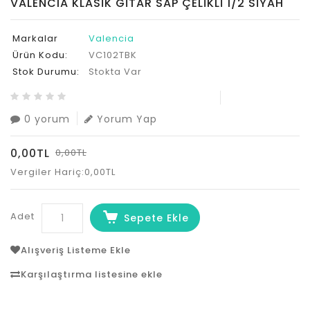
VALENCIA KLASİK GİTAR SAP ÇELİKLİ 1/2 SİYAH
Markalar
Valencia
Ürün Kodu:
VC102TBK
Stok Durumu:
Stokta Var
0 yorum
Yorum Yap
0,00TL
0,00TL
Vergiler Hariç:0,00TL
Adet
Sepete Ekle
Alışveriş Listeme Ekle
Karşılaştırma listesine ekle