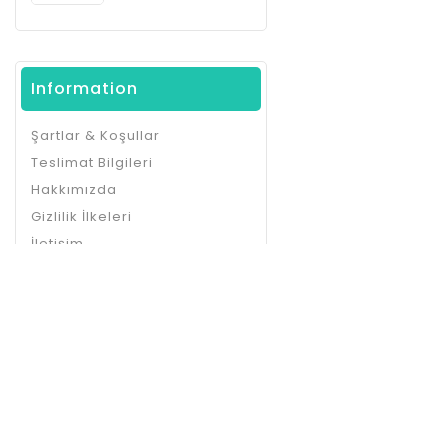
Information
Şartlar & Koşullar
Teslimat Bilgileri
Hakkımızda
Gizlilik İlkeleri
İletişim
Site Haritası
En Son Haberleri Ve Güncellem