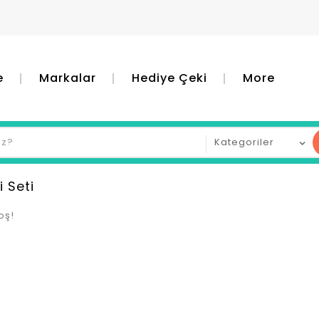
e
Markalar
Hediye Çeki
More
i Seti
oş!