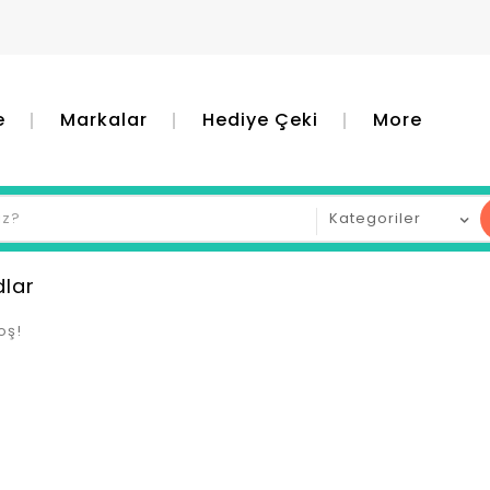
e
Markalar
Hediye Çeki
More
lar
oş!