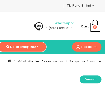
TL
Para Birimi
Whatsapp:
Cart
0 ürün 
0 (536) 695 01 81
Ne aramıştınız?
Hesabım
Müzik Aletleri Aksesuarları
Sehpa ve Standlar
Devam