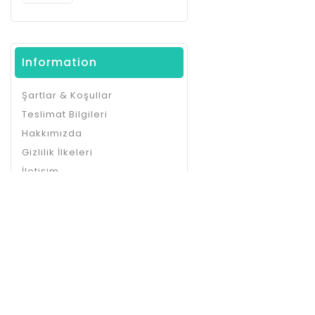
Information
Şartlar & Koşullar
Teslimat Bilgileri
Hakkımızda
Gizlilik İlkeleri
İletişim
Site Haritası
En Son Haberleri Ve Güncellem